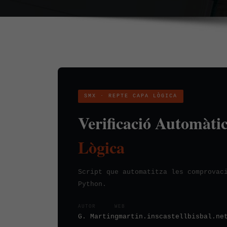
SMX · REPTE CAPA LÒGICA
Verificació Automàtic
Lògica
Script que automatitza les comprovac
Python.
AUTOR
WEB
G. Martin
gmartin.inscastellbisbal.ne