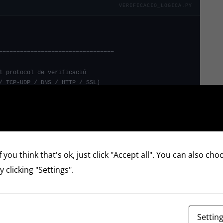
VERIFICACIO_LOGICA.PY
 you think that's ok, just click "Accept all". You can also ch
 clicking "Settings".
Settin