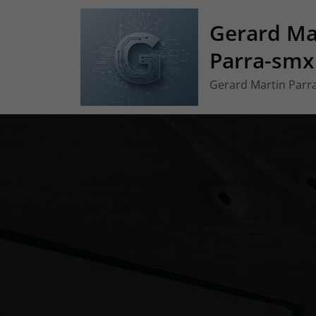
Vés
Gerard Ma
al
contingut
Parra-smx
Gerard Martin Parr