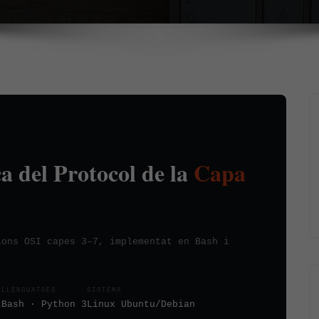
a del Protocol de la
Capa
ions OSI capes 3–7, implementat en Bash i
LLENGUATGES
SISTEMA
t
Bash · Python 3
Linux Ubuntu/Debian