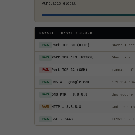
Puntuació global
Detall — Host: 8.8.8.8
Port TCP 80 (HTTP)
Obert i acc
PASS
Port TCP 443 (HTTPS)
Obert i acc
PASS
Port TCP 22 (SSH)
Tancat o fi
FAIL
DNS A → google.com
173.194.194
PASS
DNS PTR → 8.8.8.8
dns.google
PASS
HTTP → 8.8.8.8
Codi 403 (s
WARN
SSL → :443
TLSv1.3 · T
PASS