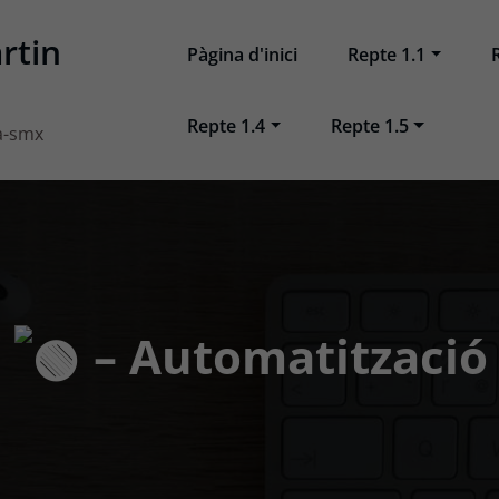
rtin
Pàgina d'inici
Repte 1.1
Repte 1.4
Repte 1.5
a-smx
– Automatització