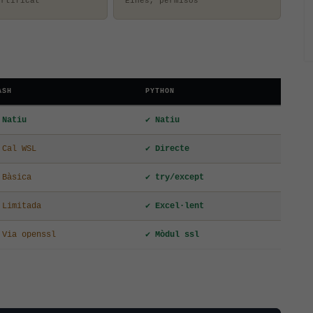
ertificat
Eines, permisos
ASH
PYTHON
 Natiu
✔ Natiu
 Cal WSL
✔ Directe
 Bàsica
✔ try/except
 Limitada
✔ Excel·lent
 Via openssl
✔ Mòdul ssl