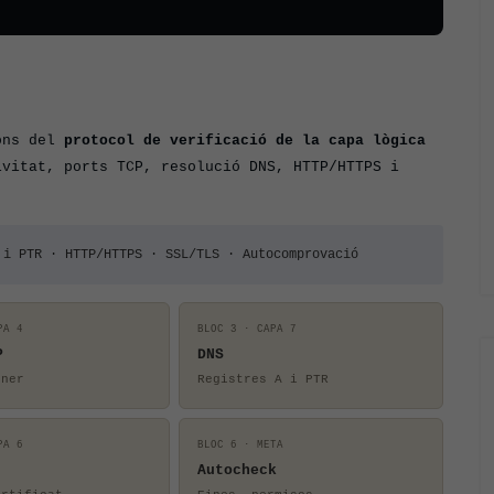
ions del
protocol de verificació de la capa lògica
ivitat, ports TCP, resolució DNS, HTTP/HTTPS i
i PTR · HTTP/HTTPS · SSL/TLS · Autocomprovació
PA 4
BLOC 3 · CAPA 7
P
DNS
nner
Registres A i PTR
PA 6
BLOC 6 · META
Autocheck