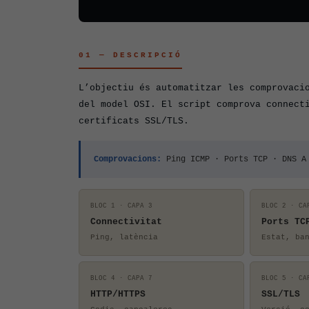
01 — DESCRIPCIÓ
L’objectiu és automatitzar les comprovac
del model OSI. El script comprova connect
certificats SSL/TLS.
Comprovacions:
Ping ICMP · Ports TCP · DNS A 
BLOC 1 · CAPA 3
BLOC 2 · CA
Connectivitat
Ports TC
Ping, latència
Estat, ba
BLOC 4 · CAPA 7
BLOC 5 · CA
HTTP/HTTPS
SSL/TLS