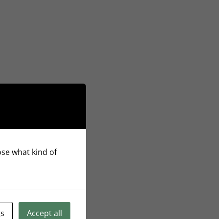
oose what kind of
gs
Accept all