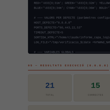
05 — RESULTATS EXECUCIÓ (8.8.8.8)
21
15
TOTAL
CORRECTES