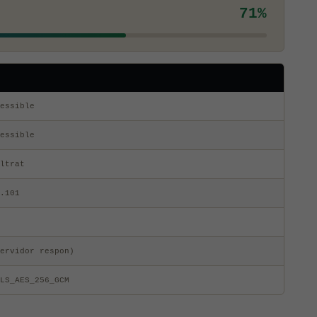
71%
essible
essible
ltrat
.101
ervidor respon)
LS_AES_256_GCM