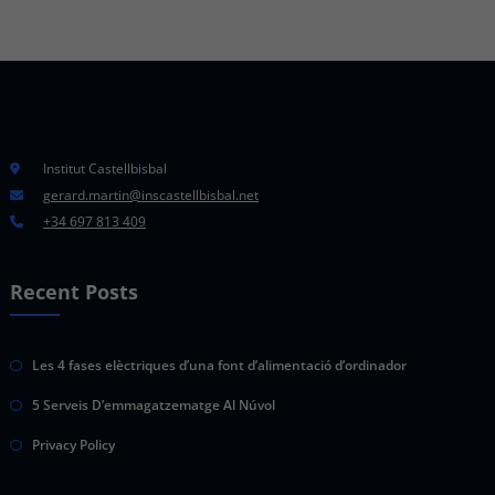
Institut Castellbisbal
gerard.martin@inscastellbisbal.net
+34 697 813 409
Recent Posts
Les 4 fases elèctriques d’una font d’alimentació d’ordinador
5 Serveis D’emmagatzematge Al Núvol
Privacy Policy