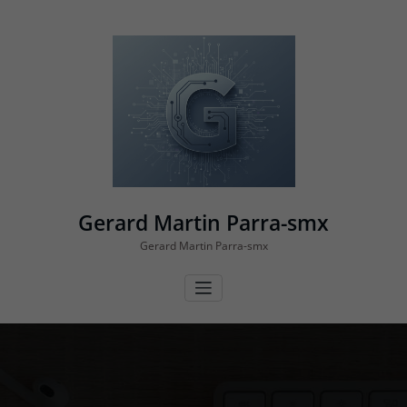
Vés
al
contingut
Gerard Martin Parra-smx
Gerard Martin Parra-smx