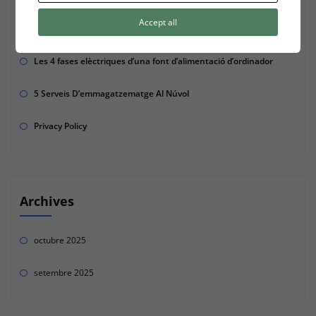
Recent Posts
Accept all
Les 4 fases elèctriques d’una font d’alimentació d’ordinador
5 Serveis D’emmagatzematge Al Núvol
Privacy Policy
Archives
octubre 2025
setembre 2025