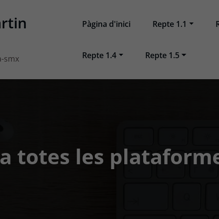
rtin
Pàgina d'inici
Repte 1.1
Repte 1.4
Repte 1.5
a-smx
a totes les platafor