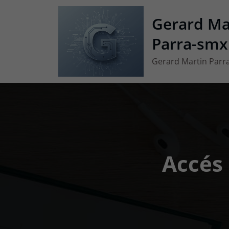
Vés
Gerard Ma
al
contingut
Parra-smx
Gerard Martin Parr
Accés 