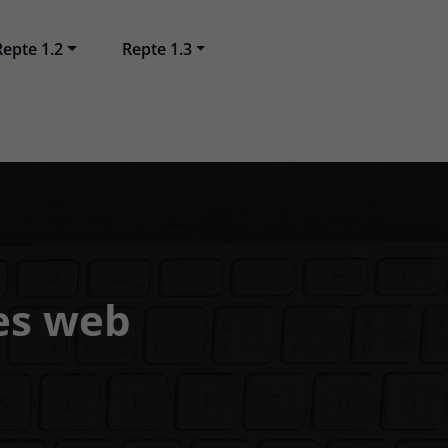
Repte 1.2
Repte 1.3
mes web