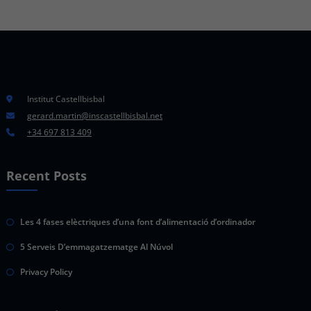
Institut Castellbisbal
gerard.martin@inscastellbisbal.net
+34 697 813 409
Recent Posts
Les 4 fases elèctriques d’una font d’alimentació d’ordinador
5 Serveis D’emmagatzematge Al Núvol
Privacy Policy