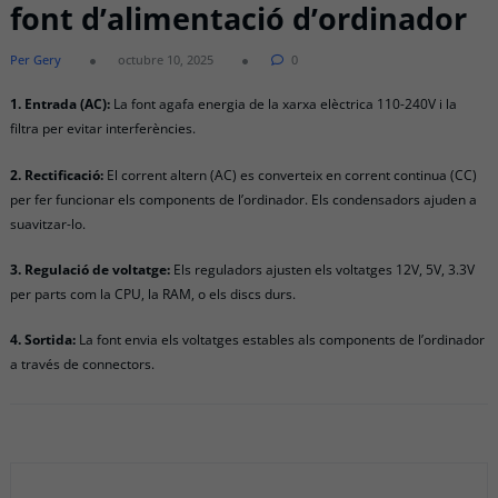
font d’alimentació d’ordinador
Per Gery
octubre 10, 2025
0
1. Entrada (AC):
La font agafa energia de la xarxa elèctrica 110-240V i la
filtra per evitar interferències.
2. Rectificació:
El corrent altern (AC) es converteix en corrent continua (CC)
per fer funcionar els components de l’ordinador. Els condensadors ajuden a
suavitzar-lo.
3. Regulació de voltatge:
Els reguladors ajusten els voltatges 12V, 5V, 3.3V
per parts com la CPU, la RAM, o els discs durs.
4. Sortida:
La font envia els voltatges estables als components de l’ordinador
a través de connectors.