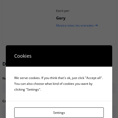
Escrit per:
Gery
Mostra totes les entrades
Cookies
Deixa un comentari
We serve cookies. If you think that's ok, just click "Accept all".
Nom
*
Correu electrònic
*
You can also choose what kind of cookies you want by
clicking "Settings".
Comentari
*
Settings