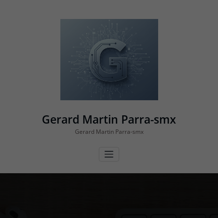
Vés
al
contingut
Gerard Martin Parra-smx
Gerard Martin Parra-smx