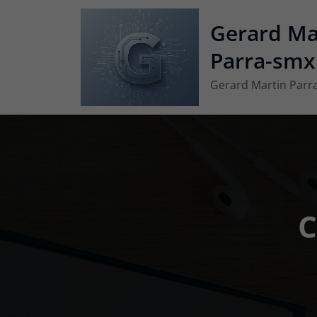
Vés
Gerard Ma
al
contingut
Parra-smx
Gerard Martin Parr
C