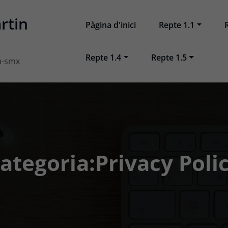
rtin
Pàgina d'inici
Repte 1.1
Repte 1.4
Repte 1.5
a-smx
ategoria:Privacy Poli