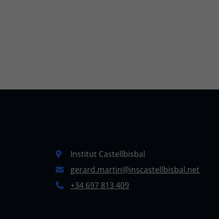
Institut Castellbisbal
gerard.martin@inscastellbisbal.net
+34 697 813 409