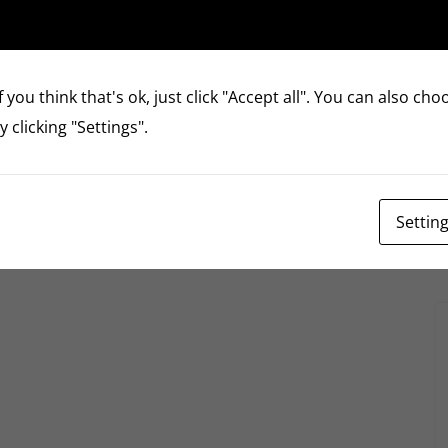
 you think that's ok, just click "Accept all". You can also ch
 clicking "Settings".
Settin