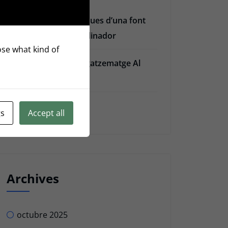
Les 4 fases elèctriques d’una font
d’alimentació d’ordinador
oose what kind of
5 Serveis D’emmagatzematge Al
Núvol
Privacy Policy
gs
Accept all
Archives
octubre 2025