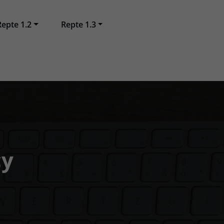
Repte 1.2
Repte 1.3
cy