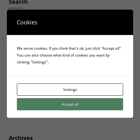
Search
Cookies
Anar
We serve cookies. If you think that's ok, just click "Accept all".
You can also choose what kind of cookies you want by
Recent Posts
clicking "Settings".
Les 4 fases elèctriques d’una font d’alimentació d’ordinador
Settings
5 Serveis D’emmagatzematge Al Núvol
Accept all
Privacy Policy
Archives