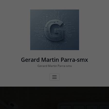
Vés
al
contingut
Gerard Martin Parra-smx
Gerard Martin Parra-smx