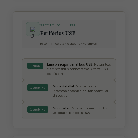
SECCIÓ 01 · USB
Perifèrics USB
Ratolins · Teclats · Webcams · Pendrives
Eina principal per al bus USB.
Mostra tots
lsusb
els dispositius connectats als ports USB
del sistema.
Mode detallat.
Mostra tota la
lsusb -v
informació tècnica del fabricant i el
dispositiu.
Mode arbre.
Mostra la jerarquia i les
lsusb -t
velocitats dels ports USB.