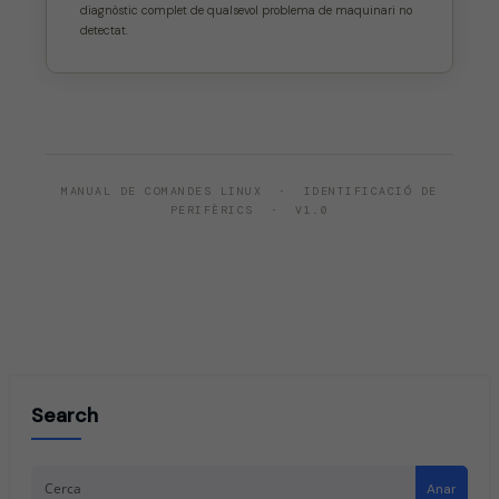
diagnòstic complet de qualsevol problema de maquinari no
detectat.
MANUAL DE COMANDES LINUX · IDENTIFICACIÓ DE
PERIFÈRICS · V1.0
Search
Anar