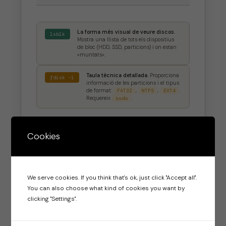
La forma més visual de veure discos.
lsblk
Mostra una llista de tots els dispositius
de bloc (HDD, SSD, particions) i on estan
«muntats».
Taula tècnica detallada.
Proporciona
fdisk -l
informació de les particions i el tipus
de format:
FAT32
,
NTFS
,
EXT4
.
Requereix
sudo
.
Cookies
SECCIÓ 04 · RESUM GENERAL
Resum de Maquinari General
We serve cookies. If you think that's ok, just click "Accept all".
You can also choose what kind of cookies you want by
CPU · Memòria · Placa base · Busos
clicking "Settings".
L’enciclopèdia del hardware.
Genera un
lshw