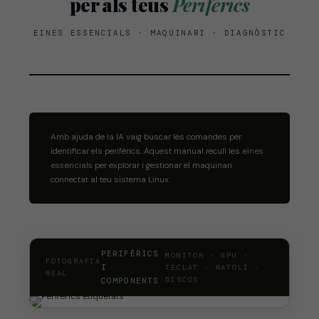
per als teus
Perifèrics
EINES ESSENCIALS · MAQUINARI · DIAGNÒSTIC
Amb ajuda de la IA vaig buscar les comandes per
identificar els perifèrics. Aquest manual recull les
eines
essencials
per explorar i gestionar el maquinari
connectat al teu sistema Linux.
PERIFÈRICS
MONITOR · GPU ·
FOTOGRAFIA
I
TECLAT · RATOLÍ ·
REAL
DISCOS
COMPONENTS