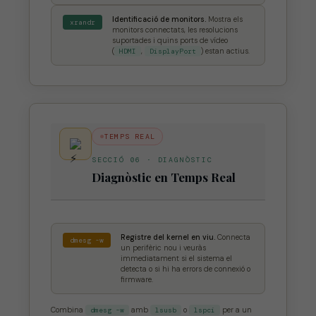
Identificació de monitors.
Mostra els
xrandr
monitors connectats, les resolucions
suportades i quins ports de vídeo
(
HDMI
,
DisplayPort
) estan actius.
TEMPS REAL
SECCIÓ 06 · DIAGNÒSTIC
Diagnòstic en Temps Real
Registre del kernel en viu.
Connecta
dmesg -w
un perifèric nou i veuràs
immediatament si el sistema el
detecta o si hi ha errors de connexió o
firmware.
Combina
dmesg -w
amb
lsusb
o
lspci
per a un