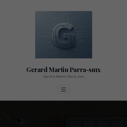
Vés
al
contingut
Gerard Martin Parra-smx
Gerard Martin Parra-smx