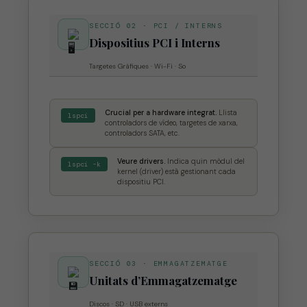
SECCIÓ 02 · PCI / INTERNS
Dispositius PCI i Interns
Targetes Gràfiques · Wi-Fi · So
Crucial per a hardware integrat.
Llista
lspci
controladors de vídeo, targetes de xarxa,
controladors SATA, etc.
Veure drivers.
Indica quin mòdul del
lspci -k
kernel (driver) està gestionant cada
dispositiu PCI.
SECCIÓ 03 · EMMAGATZEMATGE
Unitats d’Emmagatzematge
Discos · SD · USB externs