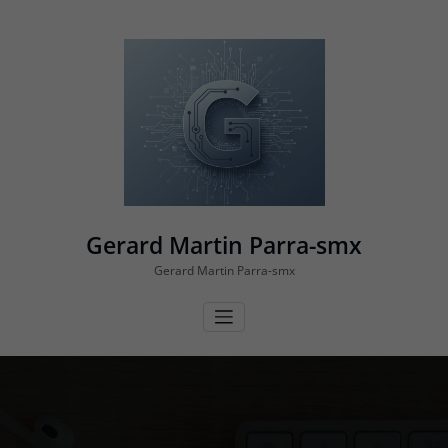
Vés
al
contingut
Gerard Martin Parra-smx
Gerard Martin Parra-smx