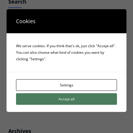
Search
Cookies
Anar
We serve cookies. If you think that's ok, just click "Accept all".
You can also choose what kind of cookies you want by
Recent Posts
clicking "Settings".
Les 4 fases elèctriques d’una font d’alimentació d’ordinador
Settings
5 Serveis D’emmagatzematge Al Núvol
Accept all
Privacy Policy
Archives