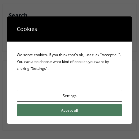
Search
Cookies
Anar
We serve cookies. If you think that's ok, just click "Accept all".
You can also choose what kind of cookies you want by
clicking "Settings".
Recent Posts
Les 4 fases elèctriques d’una font d’alimentació d’ordinador
Settings
5 Serveis D’emmagatzematge Al Núvol
Accept all
Privacy Policy