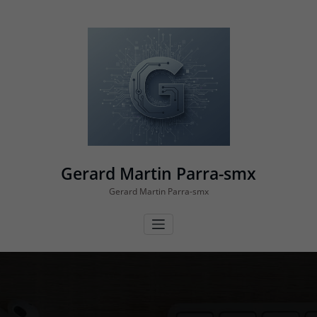
Vés
al
contingut
Gerard Martin Parra-smx
Gerard Martin Parra-smx