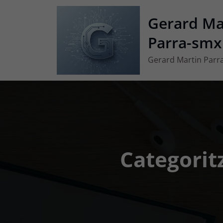
Vés
Gerard Ma
al
contingut
Parra-smx
Gerard Martin Parr
Categorit