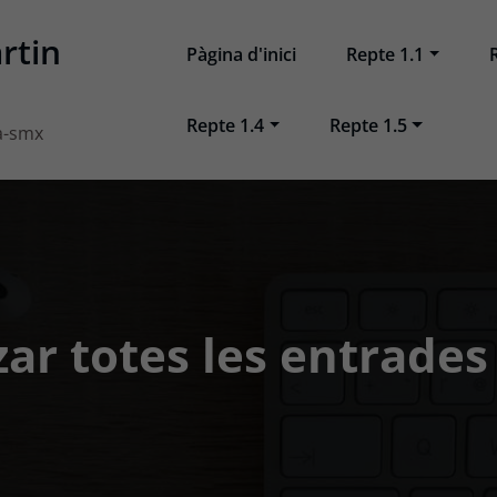
rtin
Pàgina d'inici
Repte 1.1
Repte 1.4
Repte 1.5
a-smx
zar totes les entrades