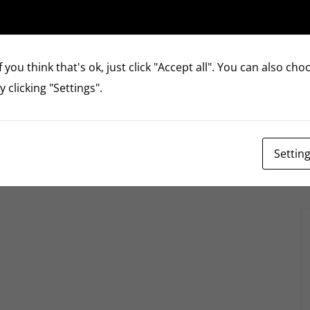
 you think that's ok, just click "Accept all". You can also ch
 clicking "Settings".
Settin