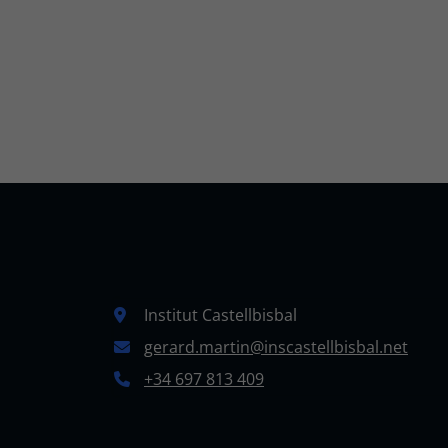
Institut Castellbisbal
gerard.martin@inscastellbisbal.net
+34 697 813 409