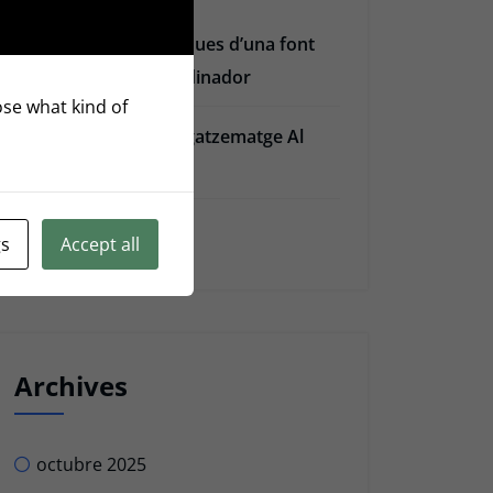
Les 4 fases elèctriques d’una font
d’alimentació d’ordinador
oose what kind of
5 Serveis D’emmagatzematge Al
Núvol
Privacy Policy
gs
Accept all
Archives
octubre 2025