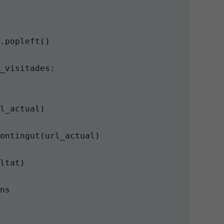
.popleft()

_visitades:

l_actual)

ontingut(url_actual)

ltat)

ns
