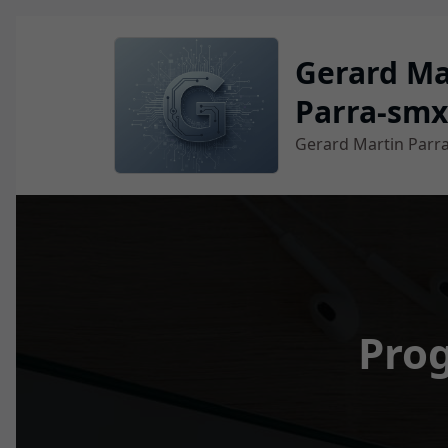
Vés
al
Gerard Ma
contingut
Parra-smx
Gerard Martin Parr
Pro