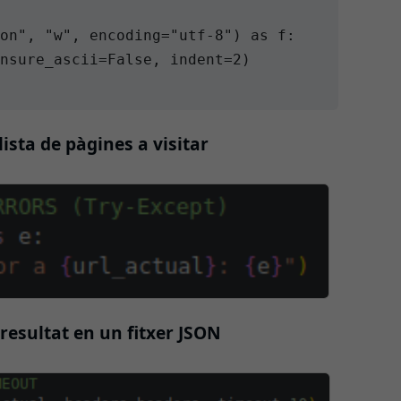
on", "w", encoding="utf-8") as f:

nsure_ascii=False, indent=2)

llista de pàgines a visitar
 resultat en un fitxer JSON