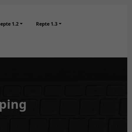
epte 1.2
Repte 1.3
ping