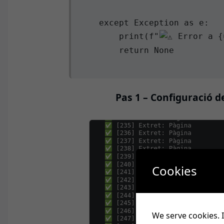
    except Exception as e:

        print(f"
 Error a {
        return None

Pas 1 – Configuració d
Cookies
We serve cookies. I