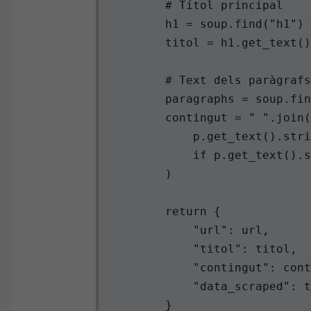
        # Títol principal

        h1 = soup.find("h1")

        titol = h1.get_text()
        # Text dels paràgrafs

        paragraphs = soup.fin
        contingut = " ".join(

            p.get_text().stri
            if p.get_text().s
        )

        return {

            "url": url,

            "titol": titol,

            "contingut": cont
            "data_scraped": t
        }
