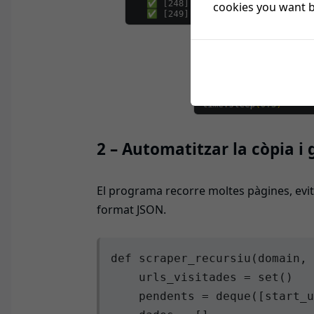
cookies you want by
Pas 2 – Captu
2 – Automatitzar la còpia i 
El programa recorre moltes pàgines, evita 
format JSON.
def scraper_recursiu(domain, 
    urls_visitades = set()

    pendents = deque([start_u