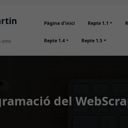
rtin
Pàgina d'inici
Repte 1.1
R
Repte 1.4
Repte 1.5
a-smx
gramació del WebScra