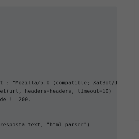
t": "Mozilla/5.0 (compatible; XatBot/1.0)"}

et(url, headers=headers, timeout=10)

de != 200:

resposta.text, "html.parser")
