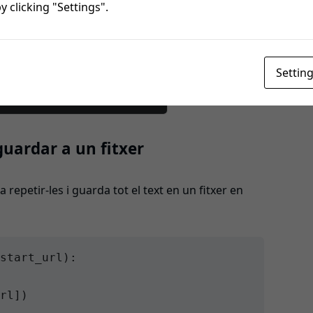
 clicking "Settings".
rar títols i paràgrafs
Settin
guardar a un fitxer
repetir‑les i guarda tot el text en un fitxer en
start_url):

rl])
