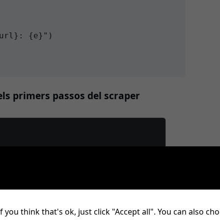
url}: {e}")

els primers passos del scraper
f you think that's ok, just click "Accept all". You can also c