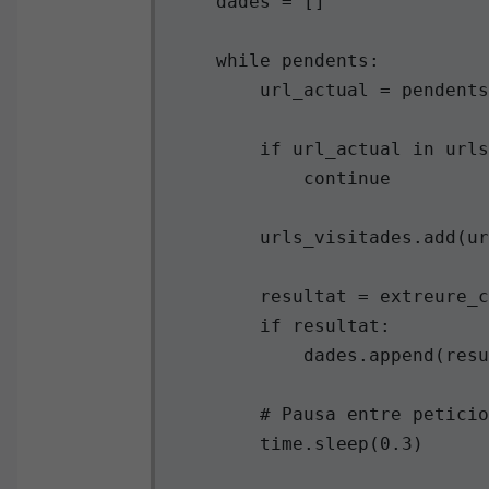
    dades = []

    while pendents:

        url_actual = pendents
        if url_actual in urls
            continue

        urls_visitades.add(ur
        resultat = extreure_c
        if resultat:

            dades.append(resu
        # Pausa entre peticio
        time.sleep(0.3)
