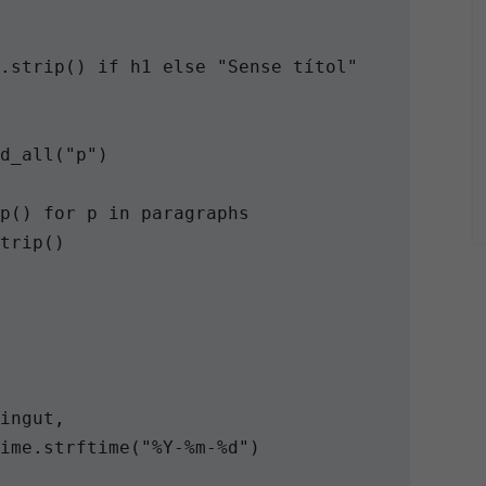
.strip() if h1 else "Sense títol"

d_all("p")

p() for p in paragraphs 

trip()

ingut,

ime.strftime("%Y-%m-%d")
