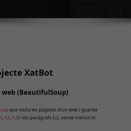
jecte XatBot
a web (BeautifulSoup)
que visita les pàgines d’un web i guarda
Soup
,
,
) i els paràgrafs (
), sense menús ni
1
h2
h3
p