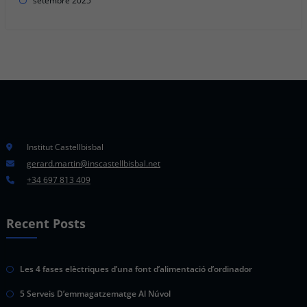
setembre 2025
Institut Castellbisbal
gerard.martin@inscastellbisbal.net
+34 697 813 409
Recent Posts
Les 4 fases elèctriques d’una font d’alimentació d’ordinador
5 Serveis D’emmagatzematge Al Núvol