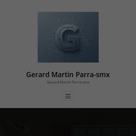
Vés
al
contingut
Gerard Martin Parra-smx
Gerard Martin Parra-smx