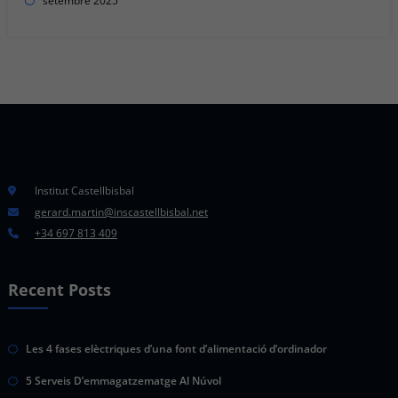
setembre 2025
Institut Castellbisbal
gerard.martin@inscastellbisbal.net
+34 697 813 409
Recent Posts
Les 4 fases elèctriques d’una font d’alimentació d’ordinador
5 Serveis D’emmagatzematge Al Núvol