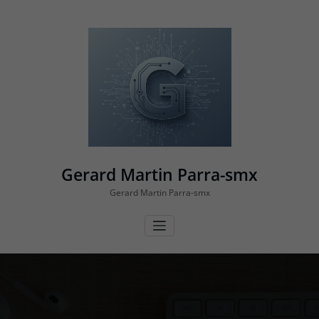
Vés
al
contingut
Gerard Martin Parra-smx
Gerard Martin Parra-smx