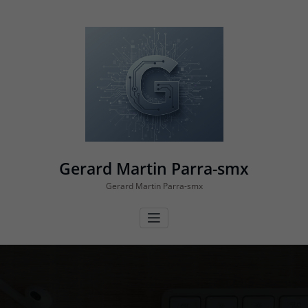
Vés
al
contingut
Gerard Martin Parra-smx
Gerard Martin Parra-smx