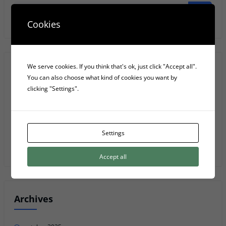
Anar
Cookies
We serve cookies. If you think that's ok, just click "Accept all".
Recent Posts
You can also choose what kind of cookies you want by
clicking "Settings".
Les 4 fases elèctriques d’una font d’alimentació d’ordinador
5 Serveis D’emmagatzematge Al Núvol
Settings
Privacy Policy
Accept all
Archives