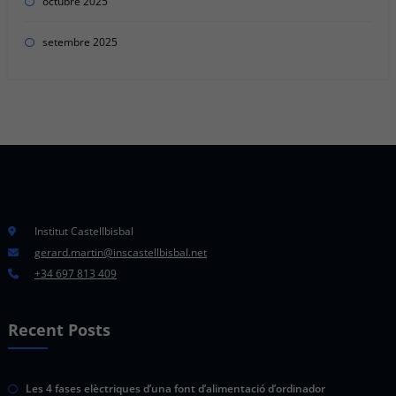
octubre 2025
setembre 2025
Institut Castellbisbal
gerard.martin@inscastellbisbal.net
+34 697 813 409
Recent Posts
Les 4 fases elèctriques d’una font d’alimentació d’ordinador