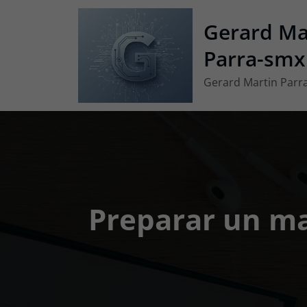
Vés
Gerard Ma
al
contingut
Parra-smx
Gerard Martin Parr
Preparar un ma