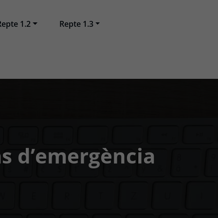
Repte 1.2
Repte 1.3
as d’emergència