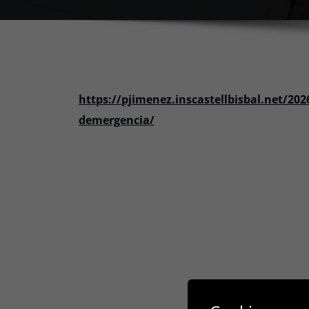
https://pjimenez.inscastellbisbal.net/20
demergencia/