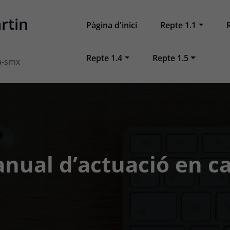
rtin
Pàgina d'inici
Repte 1.1
Repte 1.4
Repte 1.5
a-smx
nual d’actuació en c