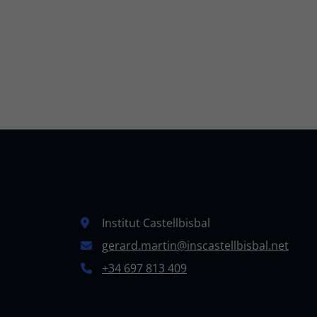
Institut Castellbisbal
gerard.martin@inscastellbisbal.net
+34 697 813 409