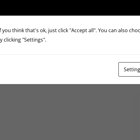
 you think that's ok, just click "Accept all". You can also ch
 clicking "Settings".
Settin