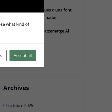
Les 4 fases elèctriques d’una font
d’alimentació d’ordinador
oose what kind of
5 Serveis D’emmagatzematge Al
Núvol
Privacy Policy
gs
Accept all
Archives
octubre 2025