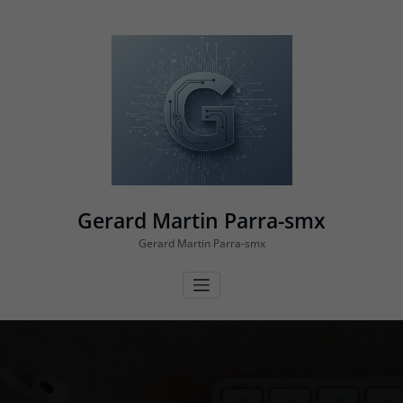
Vés
al
contingut
Gerard Martin Parra-smx
Gerard Martin Parra-smx