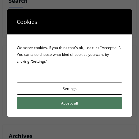
Search
Cookies
Anar
We serve cookies. If you think that's ok, just click "Accept all".
You can also choose what kind of cookies you want by
Recent Posts
clicking "Settings".
Les 4 fases elèctriques d’una font d’alimentació d’ordinador
Settings
5 Serveis D’emmagatzematge Al Núvol
Privacy Policy
Accept all
Archives