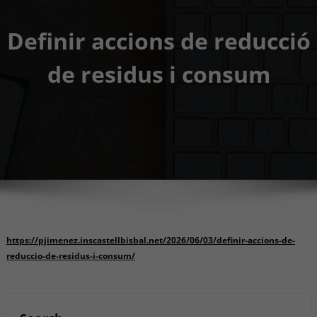
Definir accions de reducció
de residus i consum
https://pjimenez.inscastellbisbal.net/2026/06/03/definir-accions-de-
reduccio-de-residus-i-consum/