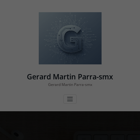
Vés
al
contingut
Gerard Martin Parra-smx
Gerard Martin Parra-smx