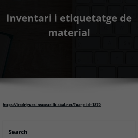
Inventari i etiquetatge de
material
https://irodriguez.inscastellbisbal.net/?page_id=1870
Search