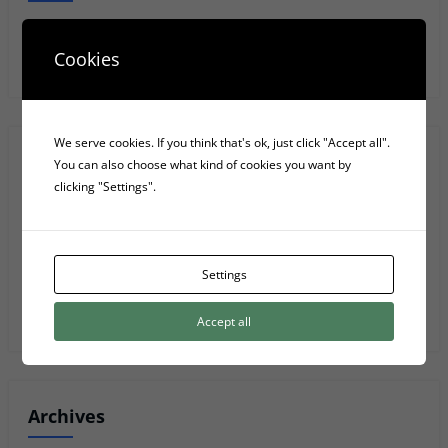
Anar
Cookies
We serve cookies. If you think that's ok, just click "Accept all".
Recent Posts
You can also choose what kind of cookies you want by
clicking "Settings".
Les 4 fases elèctriques d’una font d’alimentació d’ordinador
5 Serveis D’emmagatzematge Al Núvol
Settings
Privacy Policy
Accept all
Archives