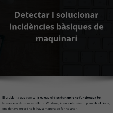
Detectar i solucionar
incidències bàsiques de
maquinari
El problema que vam tenir és que el
disc dur antic no funcionava bé
.
Només ens deixava instal·lar el Windows, i quan intentàvem posar-hi el Linux,
ens donava error i no hi havia manera de fer-ho anar.