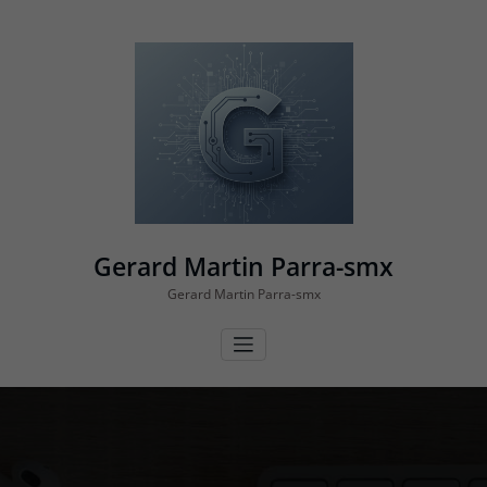
Vés
al
contingut
Gerard Martin Parra-smx
Gerard Martin Parra-smx