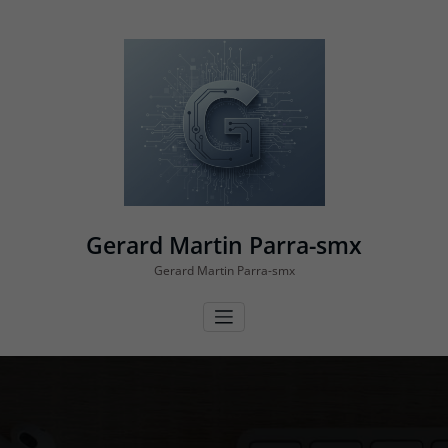
Vés
al
contingut
Gerard Martin Parra-smx
Gerard Martin Parra-smx