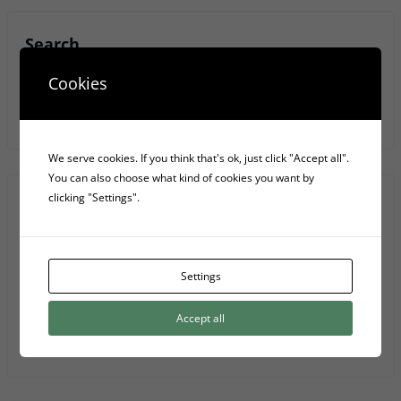
Search
Cookies
Anar
We serve cookies. If you think that's ok, just click "Accept all".
You can also choose what kind of cookies you want by
clicking "Settings".
Recent Posts
Les 4 fases elèctriques d’una font d’alimentació d’ordinador
Settings
5 Serveis D’emmagatzematge Al Núvol
Accept all
Privacy Policy