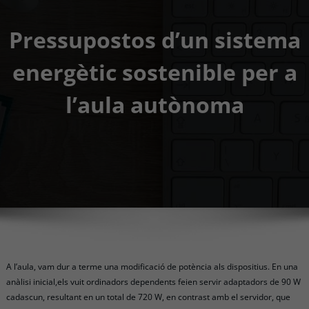
Pressupostos d’un sistema
energètic sostenible per a
l’aula autònoma
A l’aula, vam dur a terme una modificació de potència als dispositius. En una
anàlisi inicial,els vuit ordinadors dependents feien servir adaptadors de 90 W
cadascun, resultant en un total de 720 W, en contrast amb el servidor, que