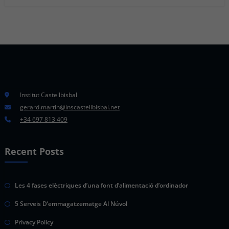
Institut Castellbisbal
gerard.martin@inscastellbisbal.net
+34 697 813 409
Recent Posts
Les 4 fases elèctriques d’una font d’alimentació d’ordinador
5 Serveis D’emmagatzematge Al Núvol
Privacy Policy