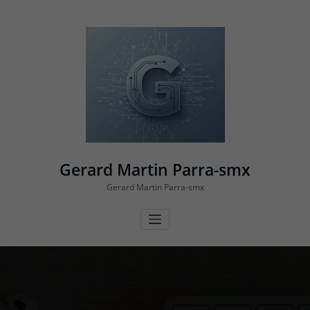
Vés
al
contingut
Gerard Martin Parra-smx
Gerard Martin Parra-smx