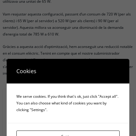
utilitzava una unitat de 65 W.
Vam reajustar aquesta configuració, passant d’un consum de 720 W (per als
clients) i 65 W (per al servidor) a 520 W (per als clients) i 90 W (per al
servidor). Aquesta millora va aconseguir una disminució de la demanda
d’energia total de 785 W a 610 W.
Gràcies a aquesta acció d’optimització, hem aconseguit una reducció notable
en el consum elèctric. Tenint en compte que el nostre subministrador
d’electricitat és «L’Energètica», vam estimar que la factura mensual
s’abarateix de 84,4 € a 57,3 €, la qual cosa es tradueix en un benefici financer
Cookies
immediat de 27,1 € cada mes.
We serve cookies. If you think that's ok, just click "Accept all".
Search
You can also choose what kind of cookies you want by
clicking "Settings".
Anar