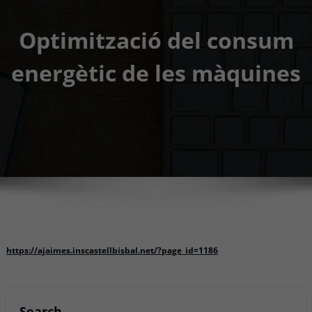
Optimització del consum
energètic de les màquines
https://ajaimes.inscastellbisbal.net/?page_id=1186
Search