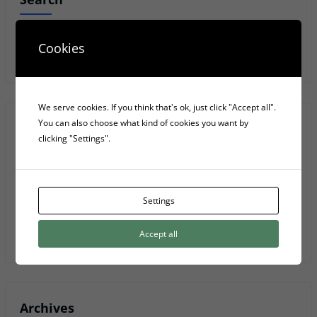
Anar
Cookies
We serve cookies. If you think that's ok, just click "Accept all".
You can also choose what kind of cookies you want by
Recent Posts
clicking "Settings".
Les 4 fases elèctriques d’una font d’alimentació d’ordinador
5 Serveis D’emmagatzematge Al Núvol
Settings
Privacy Policy
Accept all
Archives