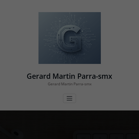
Vés
al
contingut
Gerard Martin Parra-smx
Gerard Martin Parra-smx