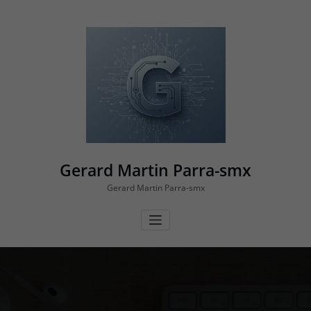
Vés
al
contingut
Gerard Martin Parra-smx
Gerard Martin Parra-smx