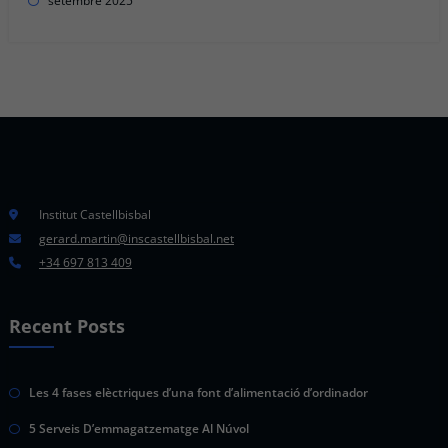
setembre 2025
Institut Castellbisbal
gerard.martin@inscastellbisbal.net
+34 697 813 409
Recent Posts
Les 4 fases elèctriques d’una font d’alimentació d’ordinador
5 Serveis D’emmagatzematge Al Núvol