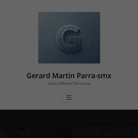
Vés
al
contingut
Gerard Martin Parra-smx
Gerard Martin Parra-smx