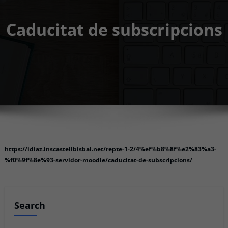
Caducitat de subscripcions
https://idiaz.inscastellbisbal.net/repte-1-2/4%ef%b8%8f%e2%83%a3-
%f0%9f%8e%93-servidor-moodle/caducitat-de-subscripcions/
Search