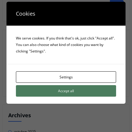
Anar
Cookies
We serve cookies. If you think that's ok, just click "Accept all".
Recent Posts
You can also choose what kind of cookies you want by
clicking "Settings".
Les 4 fases elèctriques d’una font d’alimentació d’ordinador
5 Serveis D’emmagatzematge Al Núvol
Settings
Privacy Policy
Accept all
Archives
octubre 2025