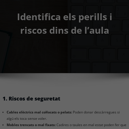
Identifica els perills i
riscos dins de l’aula
1. Riscos de seguretat
Cables elèctrics mal col·locats o pelats:
Poden donar descàrregues si
algú els toca sense voler.
Mobles trencats o mal fixats:
Cadires o taules en mal estat poden fer que