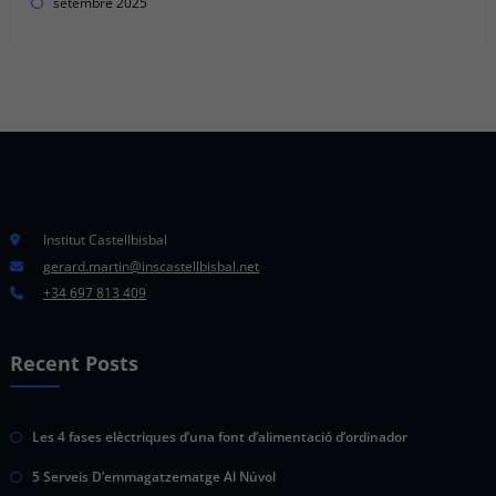
setembre 2025
Institut Castellbisbal
gerard.martin@inscastellbisbal.net
+34 697 813 409
Recent Posts
Les 4 fases elèctriques d’una font d’alimentació d’ordinador
5 Serveis D’emmagatzematge Al Núvol