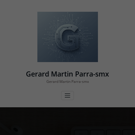
Vés
al
contingut
Gerard Martin Parra-smx
Gerard Martin Parra-smx