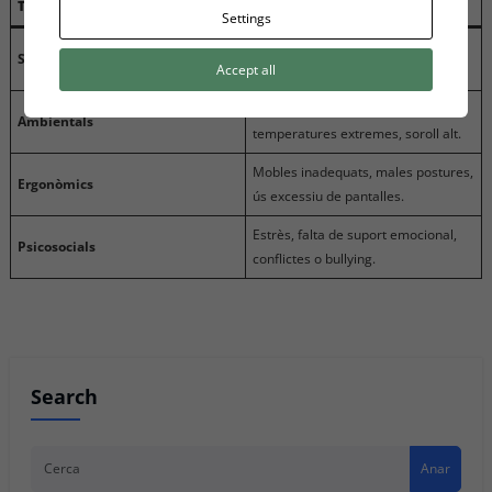
Tipus de risc
Exemples de riscos identificats
Settings
Cables exposats, mobles trencats,
Seguretat
Accept all
objectes tallants, terra relliscós.
Mala llum, poca ventilació,
Ambientals
temperatures extremes, soroll alt.
Mobles inadequats, males postures,
Ergonòmics
ús excessiu de pantalles.
Estrès, falta de suport emocional,
Psicosocials
conflictes o bullying.
Search
Anar