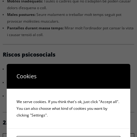
Mobles inadequats:
Taules o cadires que no s’adapten bé poden causar
dolors d’esquena o coll.
Males postures:
Seure malament o treballar molt temps seguit pot
provocar molèsties musculars.
Pantalles durant massa temps:
Mirar molt l’ordinador pot cansar la vista
i causar tensió al coll.
Riscos psicosocials
Estrès per massa feina o exàmens:
Pot provocar cansament, ansietat o
Cookies
nervis.
Manca de suport o comunicació:
Si no et sents escoltat o acompanyat,
pots sentir-te sol o desanimat.
Conflictes o bullying:
Les males relacions o burles dins de l’aula poden
We serve cookies. If you think that's ok, just click "Accept all".
afectar molt l’ambient i el rendiment.
You can also choose what kind of cookies you want by
clicking "Settings".
2. Classificació dels riscos