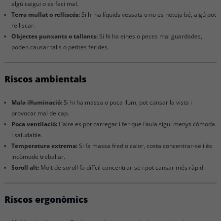
algú caigui o es faci mal.
Terra mullat o relliscós:
Si hi ha líquids vessats o no es neteja bé, algú pot
relliscar.
Objectes punxants o tallants:
Si hi ha eines o peces mal guardades,
poden causar talls o petites ferides.
Riscos ambientals
Mala il·luminació:
Si hi ha massa o poca llum, pot cansar la vista i
provocar mal de cap.
Poca ventilació:
L’aire es pot carregar i fer que l’aula sigui menys còmoda
i saludable.
Temperatura extrema:
Si fa massa fred o calor, costa concentrar-se i és
incòmode treballar.
Soroll alt:
Molt de soroll fa difícil concentrar-se i pot cansar més ràpid.
Riscos ergonòmics